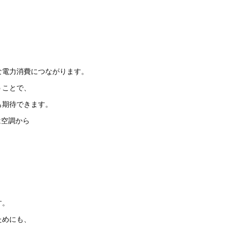
な電力消費につながります。
うことで、
も期待できます。
は空調から
す。
ためにも、