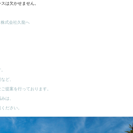
ンスは欠かせません。
ら株式会社久龍へ
す。
設など、
なご提案を行っております。
悩みは、
談ください。