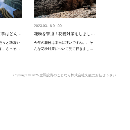
2023.03.16 01:00
工事はどん…
花粉を撃退！花粉対策をしまし…
色々と準備や
今年の花粉は本当に凄いですね。。そ
す。さっそ…
んな花粉対策について見て行きまし…
Copyright ©
2026
空調設備のことなら株式会社久龍にお任せ下さい
.